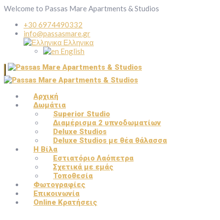
Welcome to Passas Mare Apartments & Studios
+30 6974490332
info@passasmare.gr
Ελληνικα
English
Αρχική
Δωμάτια
Superior Studio
Διαμέρισμα 2 υπνοδωματίων
Deluxe Studios
Deluxe Studios με θέα θάλασσα
Η Βίλα
Εστιατόριο Λαόπετρα
Σχετικά με εμάς
Τοποθεσία
Φωτογραφίες
Επικοινωνία
Online Κρατήσεις