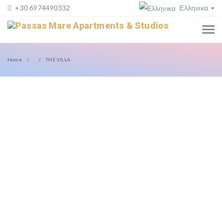
+30 6974490332
Ελληνικα
Home
THE VILLA